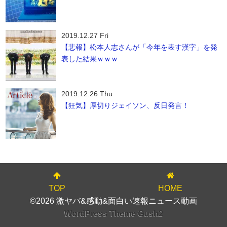
2019.12.27 Fri
【悲報】松本人志さんが「今年を表す漢字」を発
表した結果ｗｗｗ
2019.12.26 Thu
【狂気】厚切りジェイソン、反日発言！
TOP
HOME
©2026 激ヤバ&感動&面白い速報ニュース動画
WordPress Theme Gush2