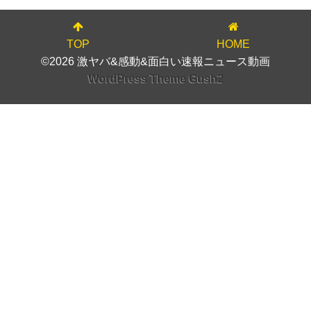
TOP
HOME
©2026 激ヤバ&感動&面白い速報ニュース動画
WordPress Theme Gush2