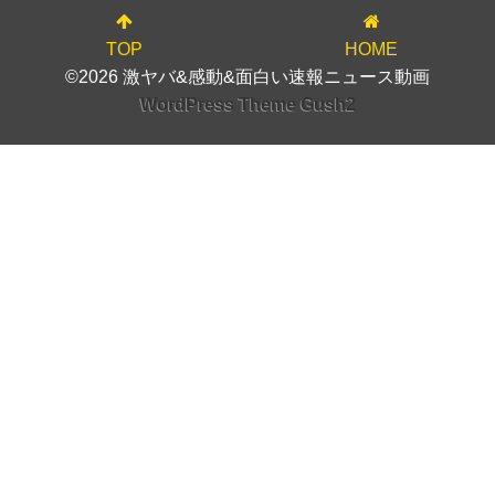
TOP
HOME
©2026 激ヤバ&感動&面白い速報ニュース動画
WordPress Theme Gush2