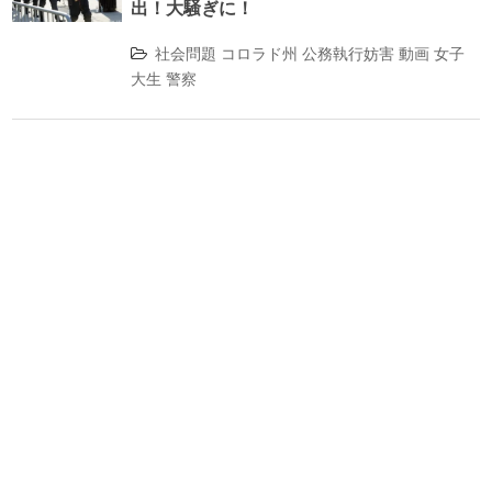
出！大騒ぎに！
社会問題
コロラド州
公務執行妨害
動画
女子
大生
警察