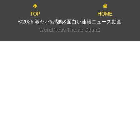
TOP
HOME
©2026 激ヤバ&感動&面白い速報ニュース動画
WordPress Theme Gush2